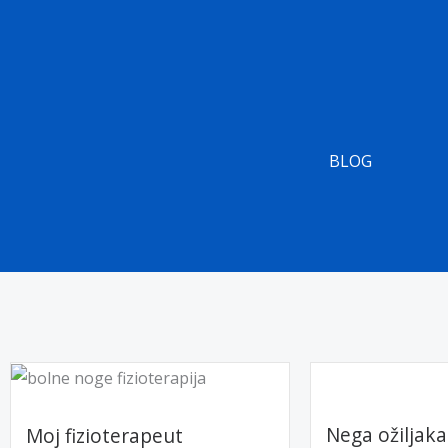
Skip
to
content
BLOG
Nega ožiljak
Moj fizioterapeut